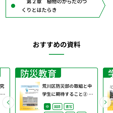
第２章 植物のからだのつ
くりとはたらき
おすすめの資料
防災教育
究
荒川区防災部の取組と中
～
学生に期待すること② ～
まる
取り組み編～
中
国語
書写