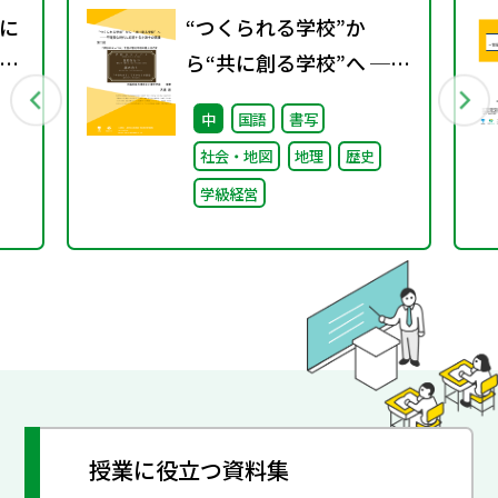
に
“つくられる学校”か
工
ら“共に創る学校”へ ──
不確実な時代に応答する
中
国語
書写
小津中の実践 第二回
社会・地図
地理
歴史
「学校のコンパス」生徒
学級経営
が創る学校の最上位方針
授業に役立つ資料集