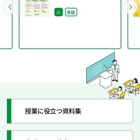
～
号）
小
家庭
授業に役立つ資料集