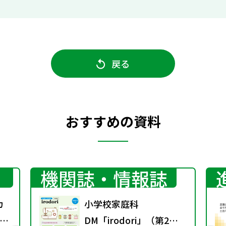
戻る
おすすめの資料
機関誌・情報誌
カ
小学校家庭科
ン
DM「irodori」（第2