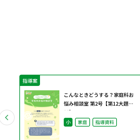
指導案
めて
こんなときどうする？家庭科お
」
悩み相談室 第2号【第12大題
も
材】
小
家庭
指導資料