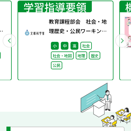
学習指導要領
教育課程部会 社会・地
京
理歴史・公民ワーキング
（第8回） 配付資料
小
中
高
社会
ビリ
社会・地図
地理
歴史
ま
公民