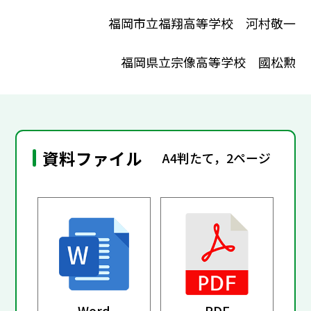
福岡市立福翔高等学校 河村敬一
福岡県立宗像高等学校 國松勲
資料ファイル
A4判たて，2ページ
Word
PDF