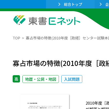
総合トップ
企
TOP
寡占市場の特徴(2010年度［政経］センター試験
寡占市場の特徴(2010年度［
高
地歴・公民・地図
入試問題
2010年度