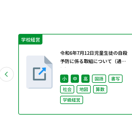
学校経営
先生
令和6年7月12日児童生徒の自殺
予防に係る取組について（通
知）
理
小
中
高
国語
書写
社会
地図
算数
学級経営