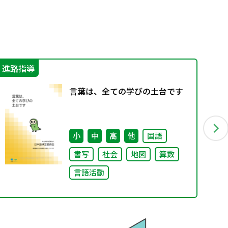
進路指導
学
言葉は、全ての学びの土台です
小
中
高
他
国語
書写
社会
地図
算数
言語活動