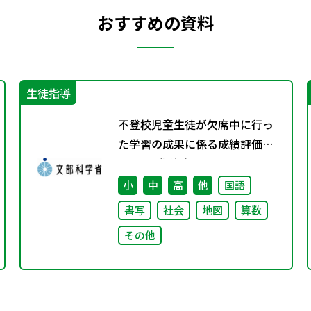
おすすめの資料
生徒指導
不登校児童生徒が欠席中に行っ
た学習の成果に係る成績評価に
ついて（通知）
小
中
高
他
国語
書写
社会
地図
算数
その他