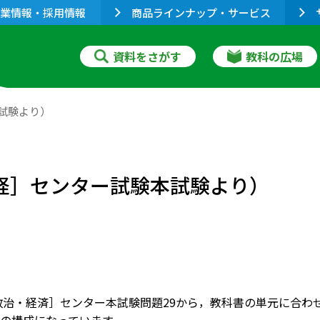
業情報・採用情報
商品ラインナップ・サービス
資料をさがす
教科の広場
本試験より）
政経］センター試験本試験より）
［政治・経済］センター本試験問題29から，教科書の単元に合