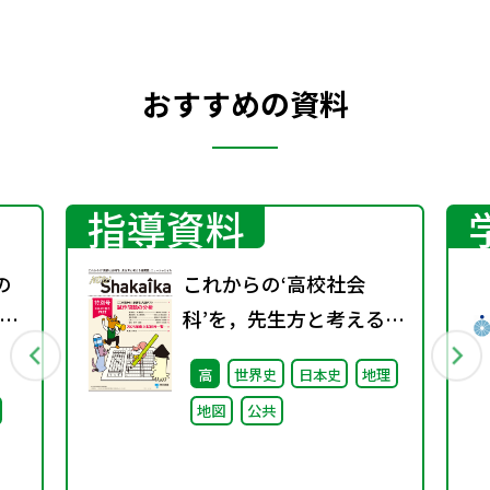
おすすめの資料
指導資料
の
これからの‘高校社会
ー
科’を，先生方と考える機
関誌。『NEW
高
世界史
日本史
地理
ShakaIka』特別号
地図
公共
2024年春号