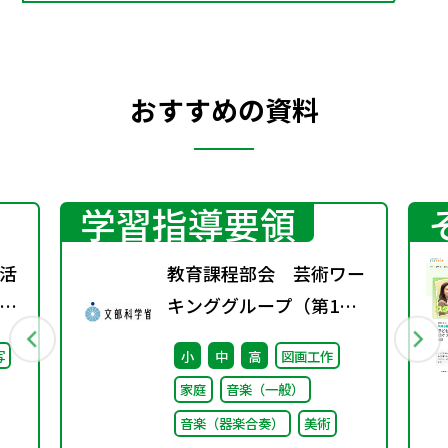
おすすめの資料
学習指導要領
活
教育課程部会 芸術ワー
」
キンググループ（第1
学校
回） 配付資料
写
小
中
高
図画工作
い
家庭
音楽（一般）
音楽（器楽合奏）
美術