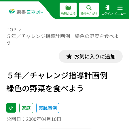
教科の広場
資料をさがす
ログイン
メニュー
TOP
５年／チャレンジ指導計画例 緑色の野菜を食べよ
う
お気に入りに追加
５年／チャレンジ指導計画例
緑色の野菜を食べよう
小
家庭
実践事例
公開日：
2000年04月10日