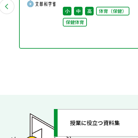
ープ（第11回） 配付資料
小
中
高
体育（保健）
保健体育
授業に役立つ資料集