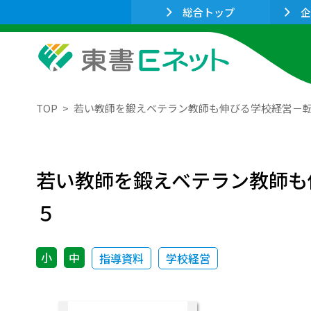
総合トップ
企
TOP
若い教師を鍛えベテラン教師も伸びる学校経営－
若い教師を鍛えベテラン教師も
５
小
中
指導資料
学校経営