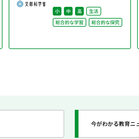
小
中
高
生活
総合的な学習
総合的な探究
今がわかる教育ニ