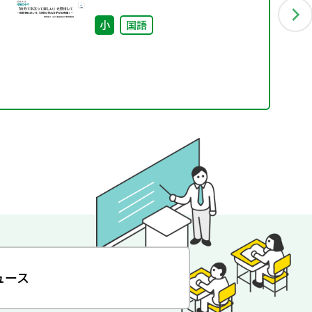
ける「児童に委ねる学びの実
践」~
小
国語
ュース