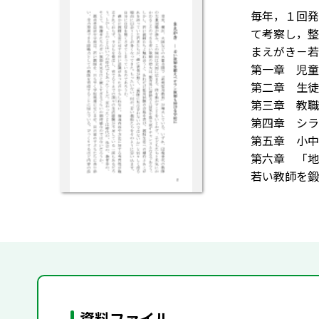
毎年，１回発
て考察し，整
まえがき－若
第一章 児童
第二章 生徒
第三章 教職
第四章 シラ
第五章 小中
第六章 「地
若い教師を鍛
資料ファイル