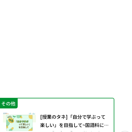
その他
学
[授業のタネ]「自分で学ぶって
楽しい」を目指して~国語科にお