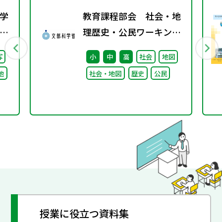
学
教育課程部会 社会・地
校
理歴史・公民ワーキング
）
（第4回） 配付資料
写
小
中
高
社会
地図
る
他
社会・地図
歴史
公民
け
論
授業に役立つ資料集