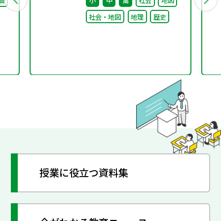
価
小
中
高
社会
地図
社会・地図
地理
歴史
授業に役立つ資料集