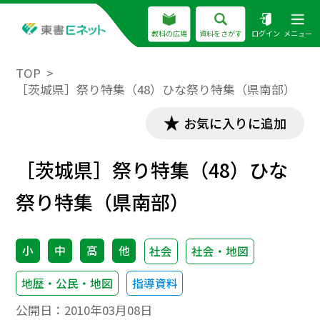
教科の広場
資料をさがす
ログイン
メニュー
TOP
［茨城県］祭り特集（48）ひな祭り特集（県南部）
お気に入りに追加
［茨城県］祭り特集（48）ひな
祭り特集（県南部）
小
中
高
他
社会
社会・地図
地歴・公民・地図
指導資料
公開日：
2010年03月08日