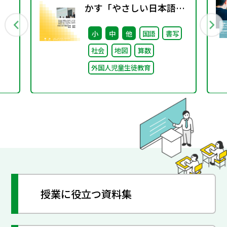
かす「やさしい日本語」
① ～「やさしい日本語」
小
中
他
国語
書写
とは～
社会
地図
算数
外国人児童生徒教育
授業に役立つ資料集