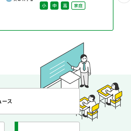
小
中
高
家庭
ュース