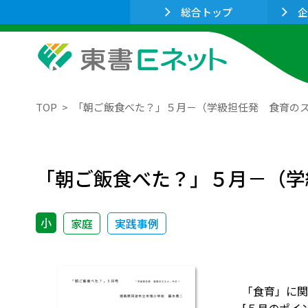
総合トップ
企
TOP
「朝ご飯食べた？」５月－（学級担任発 食育の
「朝ご飯食べた？」５月－（学
小
家庭
実践事例
「食育」に関