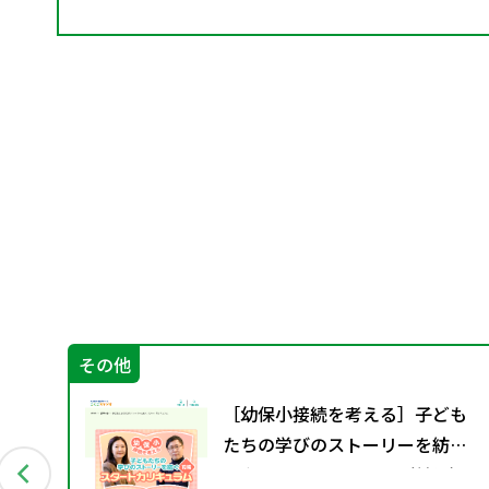
その他
」（第
［幼保小接続を考える］子ども
たちの学びのストーリーを紡ぐ
スタートカリキュラム（前編）