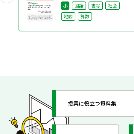
小
国語
書写
社会
地図
算数
授業に役立つ資料集