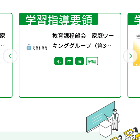
学習指導要領
家
教育課程部会 家庭ワー
号
キンググループ（第3
回） 配付資料
小
中
高
家庭