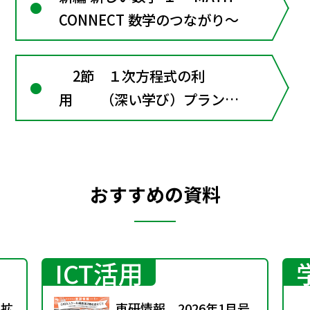
CONNECT 数学のつながり～
2節 １次方程式の利
用 （深い学び）プランタ
ーの間隔は何㎝？
おすすめの資料
ICT活用
に拡
東研情報 2026年1月号