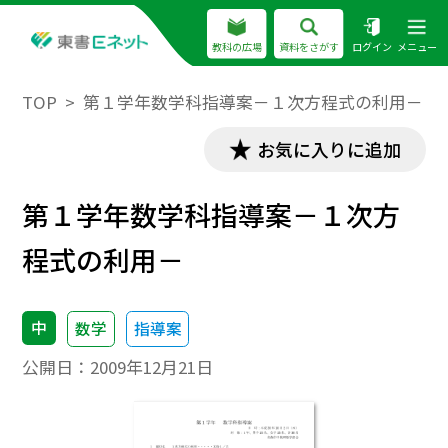
教科の広場
資料をさがす
ログイン
メニュー
TOP
第１学年数学科指導案－１次方程式の利用－
お気に入りに追加
第１学年数学科指導案－１次方
程式の利用－
中
数学
指導案
公開日：
2009年12月21日