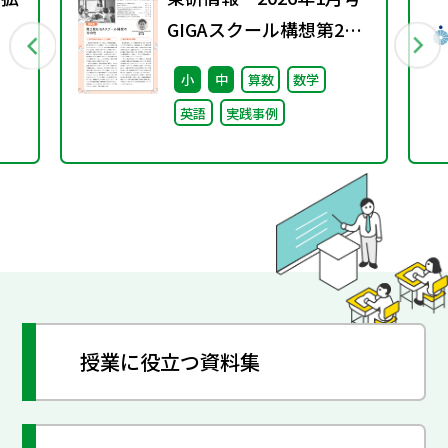
GIGAスクール構想第2期
を迎えて ②
小
中
算数
数学
英語
実践事例
授業に役立つ資料集