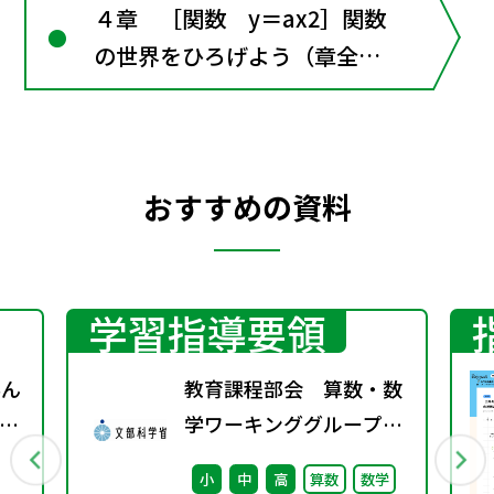
４章 ［関数 y＝ax2］関数
の世界をひろげよう（章全体
にかかわる資料）
おすすめの資料
学習指導要領
学ん
教育課程部会 算数・数
し
学ワーキンググループ
（第5回） 配付資
小
中
高
算数
数学