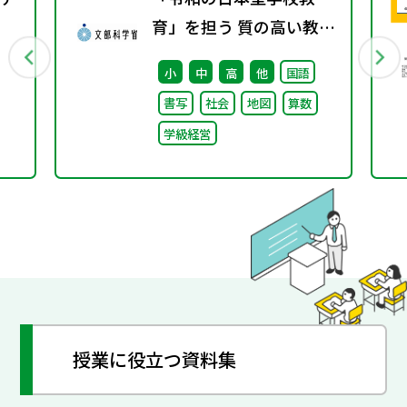
育」を担う 質の高い教師
の確保のための環境整備
小
中
高
他
国語
に関する 総合的な方策に
書写
社会
地図
算数
ついて （答申）
学級経営
授業に役立つ資料集