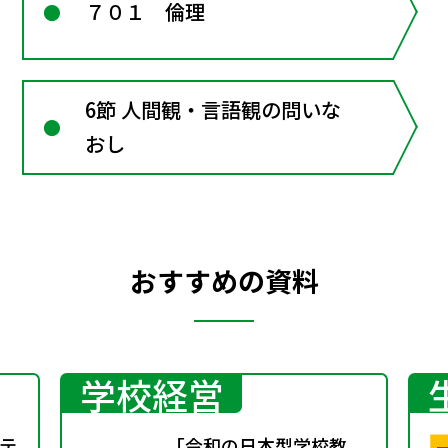
７０１ 倫理
6節 人間観・言語観の問いな
おし
おすすめの資料
学校経営
テ
「令和の日本型学校教