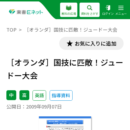
教科の広場
資料をさがす
ログイン
メニュー
TOP
［オランダ］国技に匹敵！ジュードー大会
お気に入りに追加
［オランダ］国技に匹敵！ジュー
ドー大会
中
高
英語
指導資料
公開日：
2009年09月07日