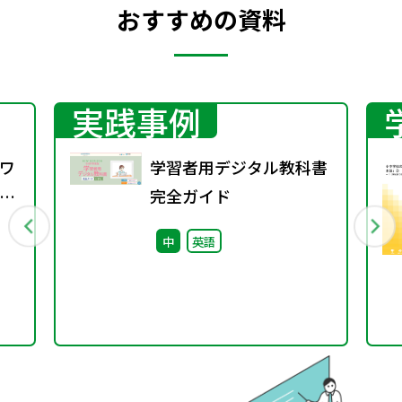
おすすめの資料
実践事例
ワ
学習者用デジタル教科書
3
完全ガイド
中
英語