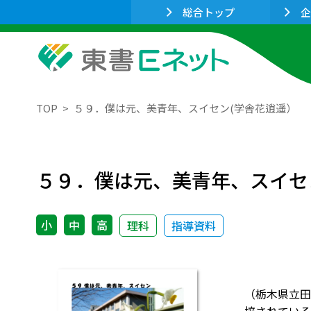
総合トップ
企
TOP
５９．僕は元、美青年、スイセン(学舎花逍遥）
５９．僕は元、美青年、スイセ
小
中
高
理科
指導資料
（栃木県立田