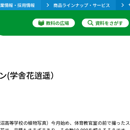
業情報・採用情報
商品ラインナップ・サービス
教科の広場
資料をさがす
ン(学舎花逍遥）
沼高等学校の植物写真）今月始め、体育教官室の前で撮ったス