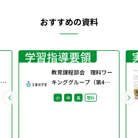
おすすめの資料
学習指導要領
教育課程部会 理科ワー
──
キンググループ（第4
る
回） 配付資料
小
中
高
理科
“当
ー
直