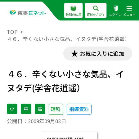
教科の広場
資料をさがす
ログイン
メニュー
TOP
４６．辛くない小さな気品、イヌタデ(学舎花逍遥）
お気に入りに追加
４６．辛くない小さな気品、イ
ヌタデ(学舎花逍遥）
小
中
高
理科
指導資料
公開日：
2009年09月03日