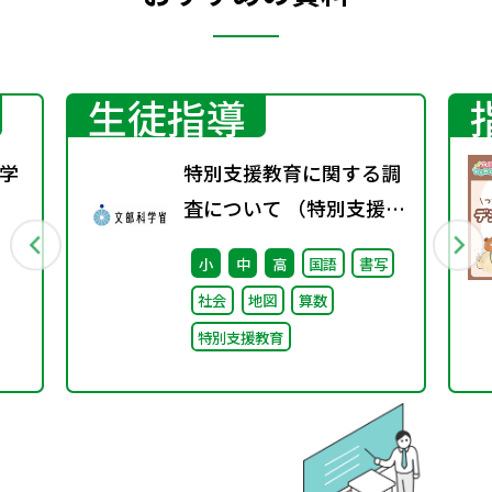
生徒指導
学
特別支援教育に関する調
査について （特別支援教
行
育体制整備状況調査、通
小
中
高
国語
書写
級による指導実施状況調
社会
地図
算数
査）
特別支援教育