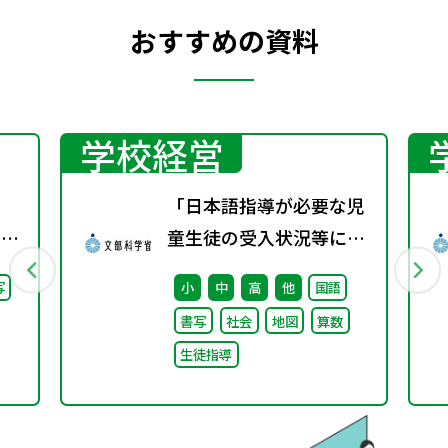
おすすめの資料
学校経営
「日本語指導が必要な児
回）
童生徒の受入状況等に関
する調査（令和5年
写
小
中
高
他
国語
度）」の結果について
書写
社会
地図
算数
生徒指導