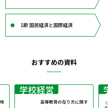
1節 国民経済と国際経済
おすすめの資料
学校経営
地
高等教育の在り方に関す