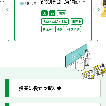
グ
る特別部会（第10回）配
付資料
高
他
国語
地歴・公民・地図
世界史
日本史
地理
進路指導
授業に役立つ資料集