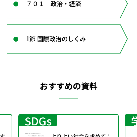
７０１ 政治・経済
1節 国際政治のしくみ
おすすめの資料
SDGs
す
よりよい社会を求めて：