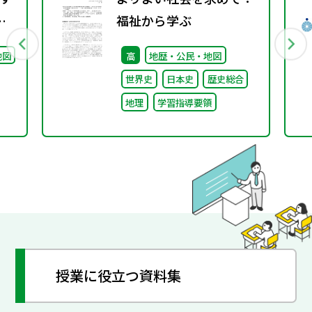
配
福祉から学ぶ
地図
高
地歴・公民・地図
世界史
日本史
歴史総合
地理
学習指導要領
授業に役立つ資料集