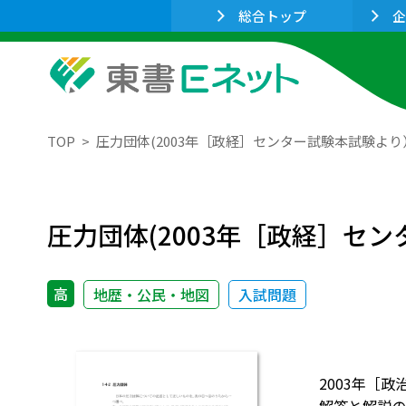
総合トップ
企
TOP
圧力団体(2003年［政経］センター試験本試験より
圧力団体(2003年［政経］セ
高
地歴・公民・地図
入試問題
2003年［