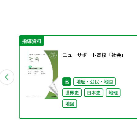
指導資料
ニューサポート高校「社会」
回）
高
地歴・公民・地図
世界史
日本史
地理
地図