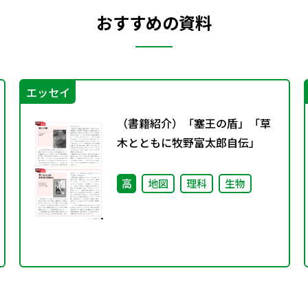
おすすめの資料
エッセイ
（書籍紹介）「塞王の盾」「草
木とともに牧野富太郎自伝」
高
地図
理科
生物