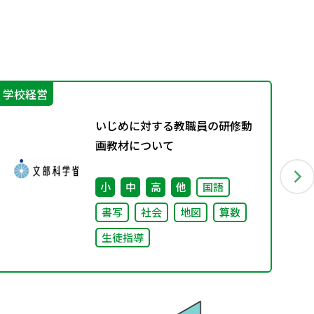
学校経営
学
いじめに対する教職員の研修動
画教材について
小
中
高
他
国語
書写
社会
地図
算数
生徒指導