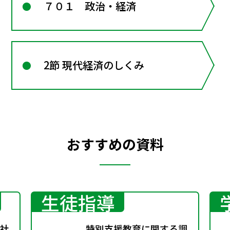
７０１ 政治・経済
2節 現代経済のしくみ
おすすめの資料
生徒指導
社
特別支援教育に関する調