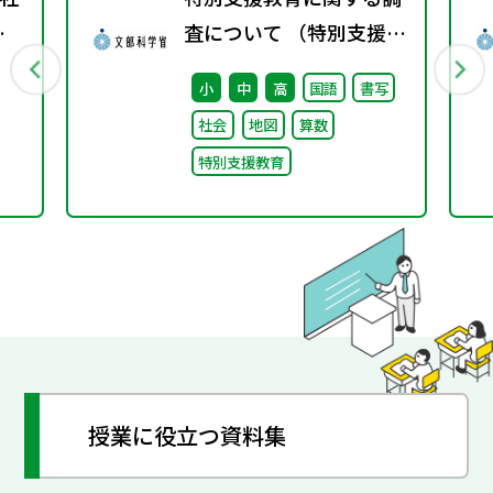
春
査について （特別支援教
育体制整備状況調査、通
小
中
高
国語
書写
級による指導実施状況調
社会
地図
算数
査）
特別支援教育
授業に役立つ資料集