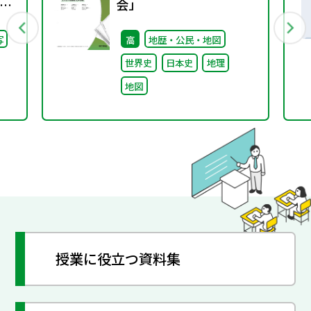
会」
継
写
高
地歴・公民・地図
た
世界史
日本史
地理
地図
授業に役立つ資料集