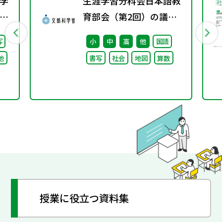
学
生涯学習分科会日本語教
校
育部会（第2回）の議事
）
録
写
小
中
高
他
国語
る
他
書写
社会
地図
算数
け
論
授業に役立つ資料集