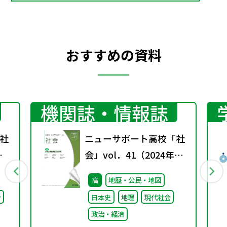
おすすめの資料
機関誌・情報誌
社
ニューサポート高校「社
春
会」vol．41（2024年春
号）特集：大学入学共通
高
地歴・公民・地図
テスト分析
合
日本史
地理
現代社会
政治・経済