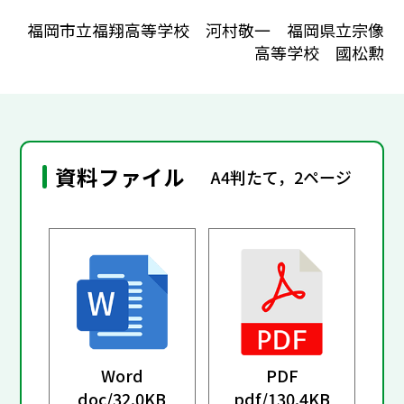
福岡市立福翔高等学校 河村敬一 福岡県立宗像
高等学校 國松勲
資料ファイル
A4判たて，2ページ
Word
PDF
doc/
32.0KB
pdf/
130.4KB