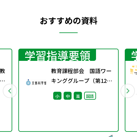
おすすめの資料
学習指導要領
教
教育課程部会 国語ワー
指
キンググループ（第12
第
回） 配付資料
小
中
高
国語