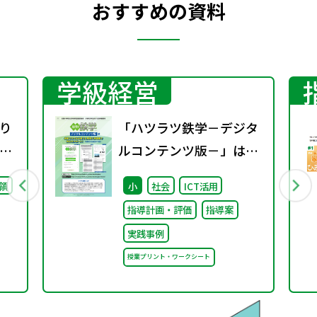
おすすめの資料
学級経営
り
「ハツラツ鉄学－デジタ
修
ルコンテンツ版－」は授
業でそのまま使える充実
領
小
社会
ICT活用
の指導案で先生をサポー
指導計画・評価
指導案
ト！～効果的な活用法の
実践事例
ご紹介～
授業プリント・ワークシート