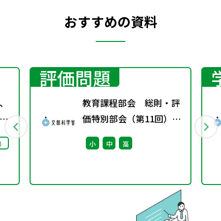
おすすめの資料
評価問題
、
教育課程部会 総則・評
プ
価特別部会（第11回）
議
配付資料
）
小
中
高