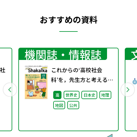
おすすめの資料
機関誌・情報誌
社
これからの‘高校社会
科’を，先生方と考える機
関誌。『NEW
高
世界史
日本史
地理
ShakaIka』 2025年
地図
公共
秋号"