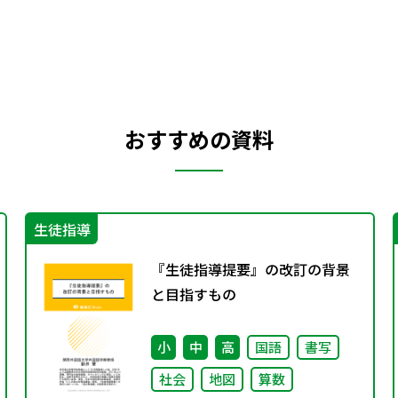
おすすめの資料
生徒指導
『生徒指導提要』の改訂の背景
と目指すもの
小
中
高
国語
書写
社会
地図
算数