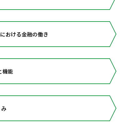
済における金融の働き
と機能
くみ