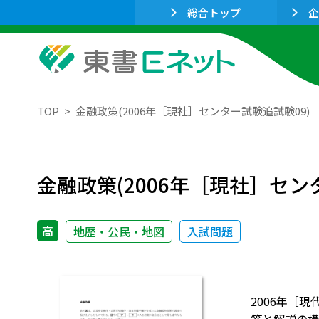
総合トップ
企
TOP
金融政策(2006年［現社］センター試験追試験09)
金融政策(2006年［現社］セン
高
地歴・公民・地図
入試問題
2006年［