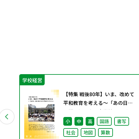
学校経営
の学
【特集 戦後80年】いま、改めて
西万
平和教育を考える〜「あの日」
オ
を語り継ぐ本川小学校の子ども
たち〜
小
中
高
国語
書写
社会
地図
算数