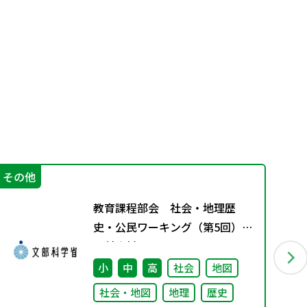
その他
進
教育課程部会 社会・地理歴
史・公民ワーキング（第5回）
配付資料
小
中
高
社会
地図
社会・地図
地理
歴史