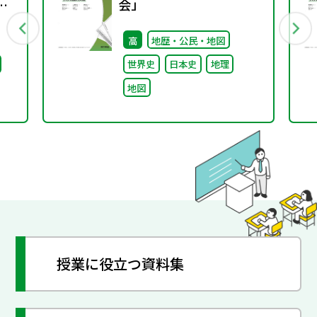
京
会」
高
地歴・公民・地図
ビリ
世界史
日本史
地理
ま
地図
授業に役立つ資料集