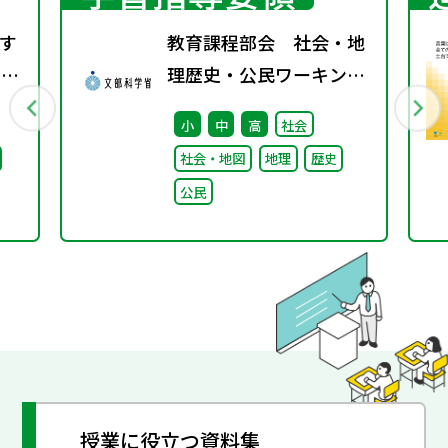
す
教育課程部会 社会・地
）配
理歴史・公民ワーキング
（第8回） 配付資料
小
中
高
社会
社会・地図
地理
歴史
公民
授業に役立つ資料集