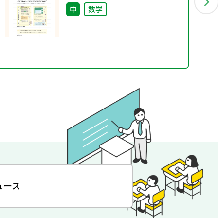
中
数学
ュース