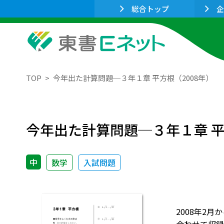
総合トップ
企
TOP
今年出た計算問題─３年１章 平方根（2008年）
今年出た計算問題─３年１章 平
中
数学
入試問題
2008年2