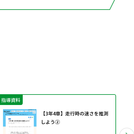
指導資料
指
【3年4章】走行時の速さを推測
しよう②