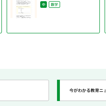
中
数学
今がわかる教育ニ