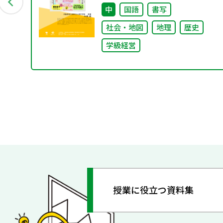
創プロジェクト」“好き”が社会
中
国語
書写
とつながる学び
社会・地図
地理
歴史
学級経営
授業に役立つ資料集