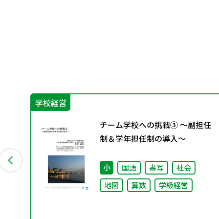
学校経営
私
チーム学校への挑戦③ ～副担任
働
制＆学年担任制の導入～
小
国語
書写
社会
地図
算数
学級経営