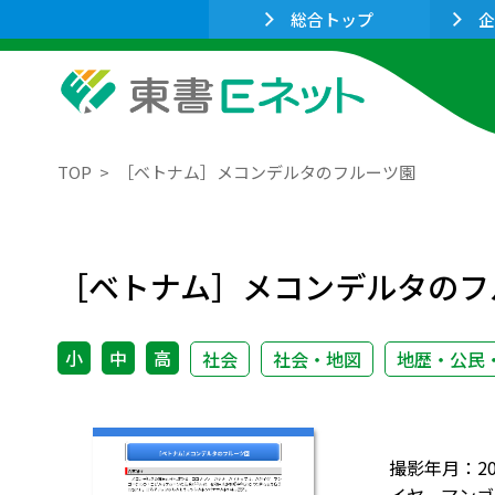
総合トップ
企
TOP
［ベトナム］メコンデルタのフルーツ園
［ベトナム］メコンデルタのフ
小
中
高
社会
社会・地図
地歴・公民
撮影年月：2