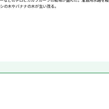
ーなどのトロピカルフルーツの栽培が盛んだ。灌漑用水路を縦
シの木やバナナの木が生い茂る。