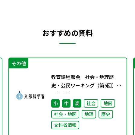
おすすめの資料
その他
教育課程部会 社会・地理歴
史・公民ワーキング（第5回）
配付資料
小
中
高
社会
地図
社会・地図
地理
歴史
文科省情報