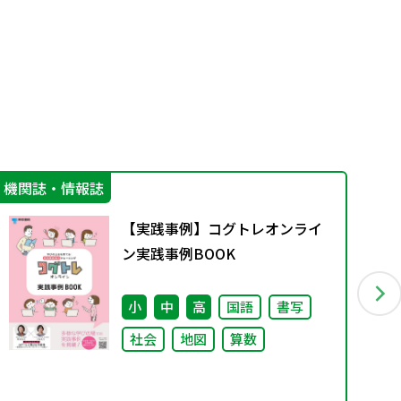
機関誌・情報誌
カ
【実践事例】コグトレオンライ
ン実践事例BOOK
小
中
高
国語
書写
社会
地図
算数