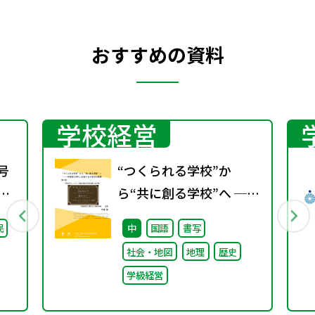
おすすめの資料
学校経営
号
“つくられる学校”か
期
ら“共に創る学校”へ ──
不確実な時代に応答する
民
中
国語
書写
小津中の実践 第二回
社会・地図
地理
歴史
「学校のコンパス」生徒
学級経営
が創る学校の最上位方針