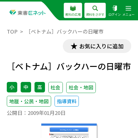
教科の広場
資料をさがす
ログイン
メニュー
TOP
［ベトナム］バックハーの日曜市
お気に入りに追加
［ベトナム］バックハーの日曜市
小
中
高
社会
社会・地図
地歴・公民・地図
指導資料
公開日：
2009年01月20日