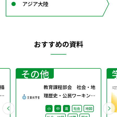
アジア大陸
おすすめの資料
その他
描
教育課程部会 社会・地
－
理歴史・公民ワーキング
扉
（第5回） 配付資料
小
中
高
社会
地図