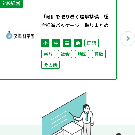
学校経営
学
「教師を取り巻く環境整備 総
合推進パッケージ」取りまとめ
小
中
高
他
国語
書写
社会
地図
算数
その他