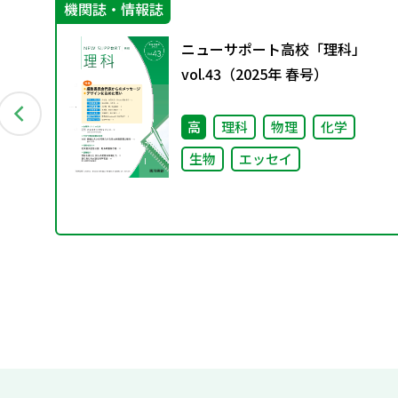
機関誌・情報誌
分
ニューサポート高校「理科」
vol.43（2025年 春号）
高
理科
物理
化学
生物
エッセイ