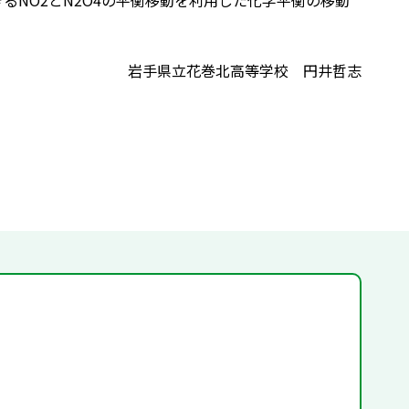
るNO2とN2O4の平衡移動を利用した化学平衡の移動
岩手県立花巻北高等学校 円井哲志