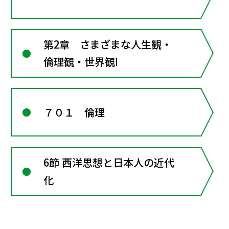
第2章 さまざまな人生観・
倫理観・世界観Ⅰ
７０１ 倫理
6節 西洋思想と日本人の近代
化