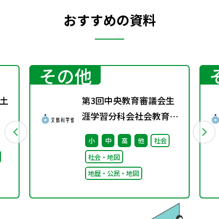
おすすめの資料
その他
土
第3回中央教育審議会生
涯学習分科会社会教育の
在り方に関する特別部会
小
中
高
他
社会
の配布資料を更新しまし
社会・地図
た
地歴・公民・地図