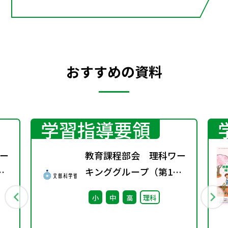
おすすめの資料
学習指導要領
ー
教育課程部会 理科ワー
キンググループ（第1
回） 配付資料
小
中
高
理科