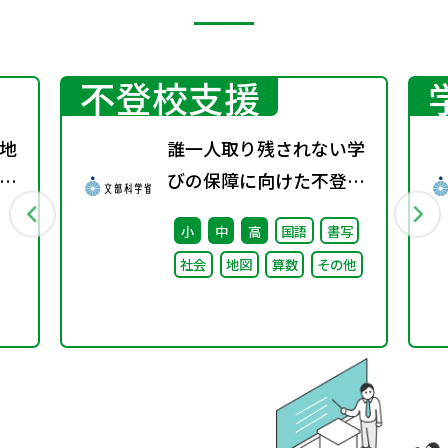
不登校支援
地
誰一人取り残されない学
グ
びの保障に向けた不登校
対策推進本部（第4回）
小
中
高
国語
書写
安心して学べる魅力ある
社会
地図
算数
その他
学校づくりの推進に向け
た方向性等について議論