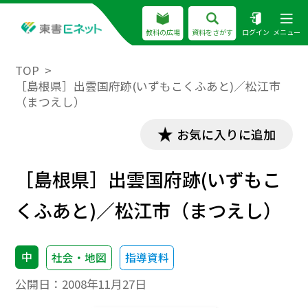
教科の広場
資料をさがす
ログイン
メニュー
TOP
［島根県］出雲国府跡(いずもこくふあと)／松江市
（まつえし）
お気に入りに追加
［島根県］出雲国府跡(いずもこ
くふあと)／松江市（まつえし）
中
社会・地図
指導資料
公開日：
2008年11月27日