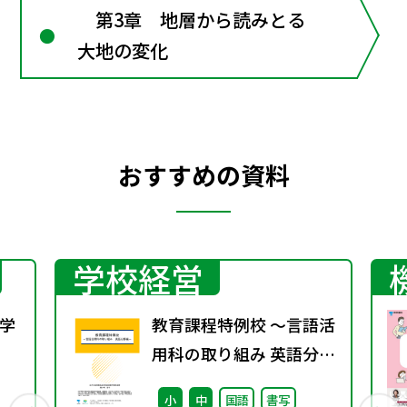
第3章 地層から読みとる
大地の変化
おすすめの資料
学校経営
学
教育課程特例校 ～言語活
用科の取り組み 英語分野
行
編～
小
中
国語
書写