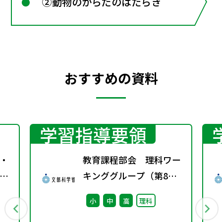
②動物のからだのはたらき
おすすめの資料
学習指導要領
・
教育課程部会 理科ワー
特
キンググループ（第8
回） 配付資料
小
中
高
理科