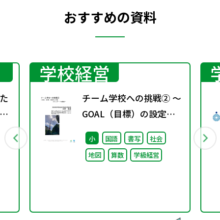
おすすめの資料
学校経営
た
チーム学校への挑戦② ～
～
GOAL（目標）の設定と
能
共有 スタンダードの徹底
小
国語
書写
社会
題
～
地図
算数
学級経営