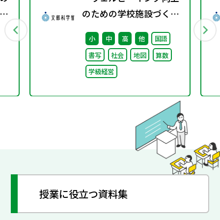
レ
のための学校施設づくり
徒
のアイディア集」の公表
小
中
高
他
国語
について
書写
社会
地図
算数
学級経営
授業に役立つ資料集