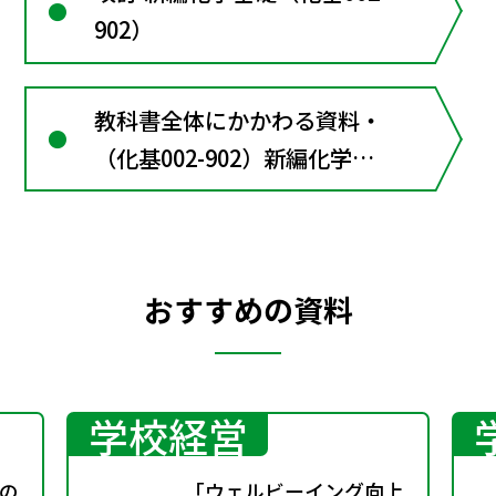
902）
教科書全体にかかわる資料・
（化基002-902）新編化学基
礎
おすすめの資料
学校経営
の
「ウェルビーイング向上