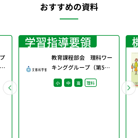
おすすめの資料
学習指導要領
プ
教育課程部会 理科ワー
議
キンググループ（第5
回） 配付資料
小
中
高
理科