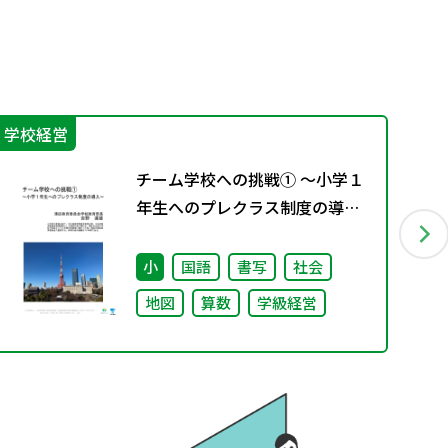
学校経営
学
チーム学校への挑戦① ～小学１
年生へのプレクラス制度の導入
～
小
国語
書写
社会
地図
算数
学級経営