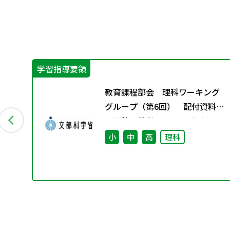
学習指導要領
科の
教育課程部会 理科ワーキング
グループ（第6回） 配付資料
※算数・数学ワーキンググルー
プ（第7回）と合同開催
会
小
中
高
理科