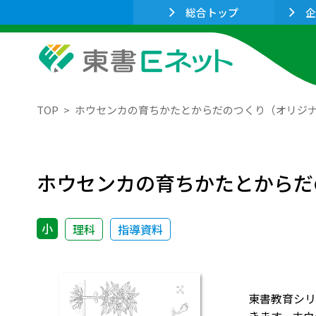
総合トップ
企
TOP
ホウセンカの育ちかたとからだのつくり（オリジ
ホウセンカの育ちかたとからだ
小
理科
指導資料
東書教育シリ