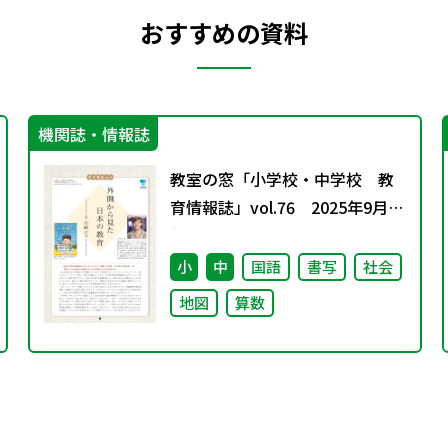
おすすめの資料
機関誌・情報誌
教室の窓「小学校・中学校 教
育情報誌」vol.76 2025年9月発
行
小
中
国語
書写
社会
地図
算数