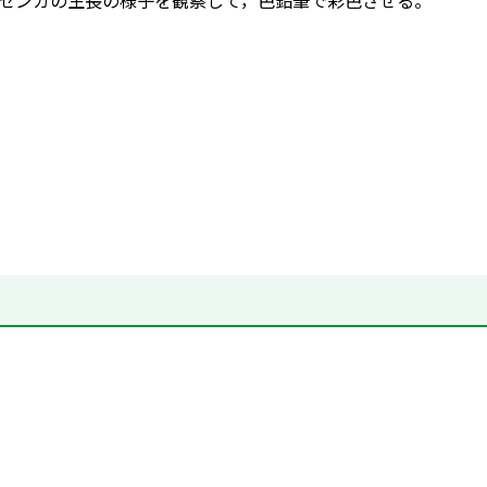
センカの生長の様子を観察して，色鉛筆で彩色させる。